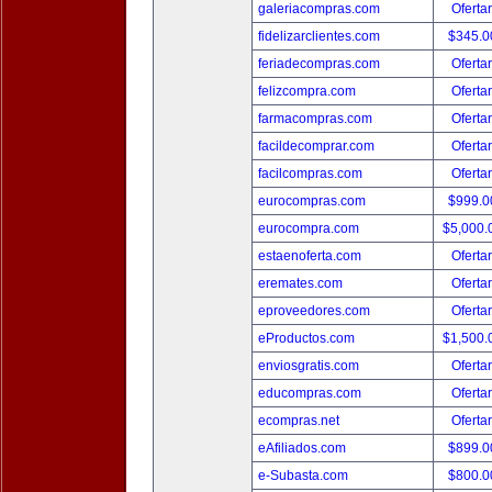
galeriacompras.com
Oferta
fidelizarclientes.com
$345.
feriadecompras.com
Oferta
felizcompra.com
Oferta
farmacompras.com
Oferta
facildecomprar.com
Oferta
facilcompras.com
Oferta
eurocompras.com
$999.
eurocompra.com
$5,000
estaenoferta.com
Oferta
eremates.com
Oferta
eproveedores.com
Oferta
eProductos.com
$1,500
enviosgratis.com
Oferta
educompras.com
Oferta
ecompras.net
Oferta
eAfiliados.com
$899.
e-Subasta.com
$800.