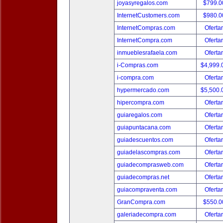
joyasyregalos.com
$799.
InternetCustomers.com
$980.
InternetCompras.com
Oferta
InternetCompra.com
Oferta
inmueblesrafaela.com
Oferta
i-Compras.com
$4,999
i-compra.com
Oferta
hypermercado.com
$5,500
hipercompra.com
Oferta
guiaregalos.com
Oferta
guiapuntacana.com
Oferta
guiadescuentos.com
Oferta
guiadelascompras.com
Oferta
guiadecomprasweb.com
Oferta
guiadecompras.net
Oferta
guiacompraventa.com
Oferta
GranCompra.com
$550.
galeriadecompra.com
Oferta