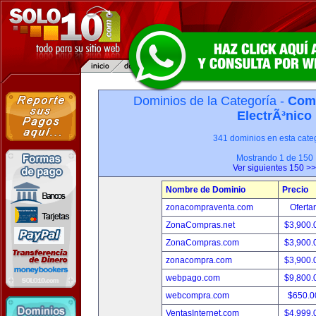
Dominios de la Categoría -
Com
ElectrÃ³nico
341 dominios en esta categ
Mostrando 1 de 150
Ver siguientes 150 >>
Nombre de Dominio
Precio
zonacompraventa.com
Oferta
ZonaCompras.net
$3,900
ZonaCompras.com
$3,900
zonacompra.com
$3,900
webpago.com
$9,800
webcompra.com
$650.
VentasInternet.com
$4,999