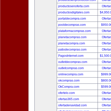
productosenpromocion.com
Oferta
productosenoferta.com
Oferta
productosdigitales.com
$4,950
portaldecompra.com
Oferta
pooldecompras.com
$950.
plataformacompras.com
Oferta
planetacompras.com
Oferta
planetacompra.com
Oferta
patiodecompras.com
Oferta
PagosInternet.com
$1,500
outletdecompras.com
Oferta
outletcompras.com
Oferta
onlinecompra.com
$999.
okcompras.com
$800.
OkCompra.com
$599.
ofertelo.com
Oferta
ofertas365.com
Oferta
ofertadenavidad.com
Oferta