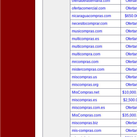
ofertadelasemana.com
Oferta
ofertacomercial.com
Oferta
nicaraguacompras.com
$650.
necesitocomprar.com
Oferta
musicompras.com
Oferta
multicompras.es
Oferta
multicompras.com
Oferta
multicompra.com
Oferta
mrcompras.com
Oferta
mistercompras.com
Oferta
miscompras.us
Oferta
miscompras.org
Oferta
MisCompras.net
$10,000
miscompras.es
$2,500
miscompras.com.es
Oferta
MisCompras.com
$35,000
miscompras.biz
Oferta
mis-compras.com
Oferta