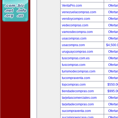
VentaPro.com
Oferta
venezuelacompras.com
Oferta
vendoycompro.com
Oferta
vedecompras.com
Oferta
vamosdecompra.com
Oferta
usacompras.com
Oferta
usacompra.com
$4,500
uruguaycompras.com
Oferta
tuscompras.com.es
Oferta
tuscompras.com
Oferta
turismodecompras.com
Oferta
tucompraventa.com
Oferta
topcompras.com
$550.
tiendadecompras.com
$995.
tarjetascomerciales.com
Oferta
tarjetadecompras.com
Oferta
sucompraventa.com
Oferta
sucompraencasa.com
Oferta