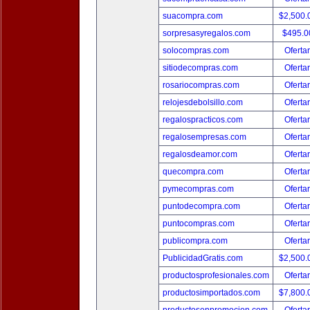
suacompra.com
$2,500
sorpresasyregalos.com
$495.
solocompras.com
Oferta
sitiodecompras.com
Oferta
rosariocompras.com
Oferta
relojesdebolsillo.com
Oferta
regalospracticos.com
Oferta
regalosempresas.com
Oferta
regalosdeamor.com
Oferta
quecompra.com
Oferta
pymecompras.com
Oferta
puntodecompra.com
Oferta
puntocompras.com
Oferta
publicompra.com
Oferta
PublicidadGratis.com
$2,500
productosprofesionales.com
Oferta
productosimportados.com
$7,800