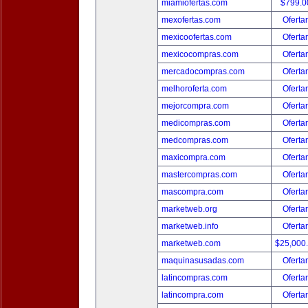
miamiofertas.com
$799.
mexofertas.com
Oferta
mexicoofertas.com
Oferta
mexicocompras.com
Oferta
mercadocompras.com
Oferta
melhoroferta.com
Oferta
mejorcompra.com
Oferta
medicompras.com
Oferta
medcompras.com
Oferta
maxicompra.com
Oferta
mastercompras.com
Oferta
mascompra.com
Oferta
marketweb.org
Oferta
marketweb.info
Oferta
marketweb.com
$25,000
maquinasusadas.com
Oferta
latincompras.com
Oferta
latincompra.com
Oferta