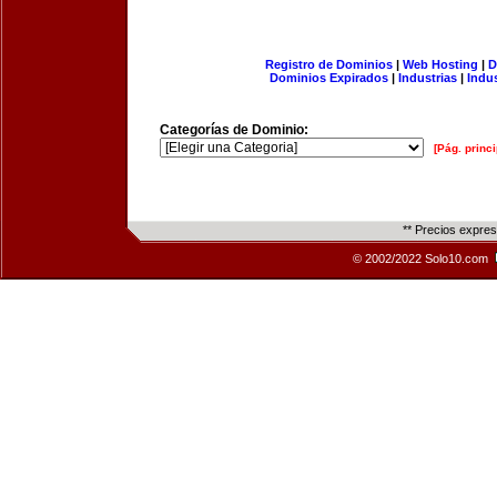
Registro de Dominios
|
Web Hosting
|
D
Dominios Expirados
|
Industrias
|
Indu
Categorías de Dominio:
[Pág. princi
** Precios expre
© 2002/2022 Solo10.com