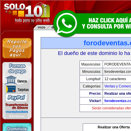
forodeventas
El dueño de este dominio lo ha
Mayusculas:
FORODEVENTA
Minusculas:
forodeventas.co
Longitud:
12 caracteres
Categorias:
Ventas y Comerc
Precio:
Realizar una ofe
Visitar!
forodeventas.c
Serán consideradas ofer
Realizar una Oferta