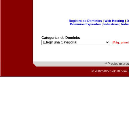
Registro de Dominios
|
Web Hosting
|
D
Dominios Expirados
|
Industrias
|
Indu
Categorías de Dominio:
[Pág. princi
** Precios expre
© 2002/2022 Solo10.com