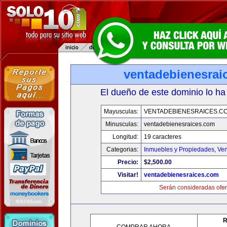
ventadebienesrai
El dueño de este dominio lo ha
Mayusculas:
VENTADEBIENESRAICES.C
Minusculas:
ventadebienesraices.com
Longitud:
19 caracteres
Categorias:
Inmuebles y Propiedades
,
Ven
Precio:
$2,500.00
Visitar!
ventadebienesraices.com
Serán consideradas ofer
R