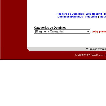
Registro de Dominios
|
Web Hosting
|
D
Dominios Expirados
|
Industrias
|
Indu
Categorías de Dominio:
[Pág. princi
** Precios expre
© 2002/2022 Solo10.com