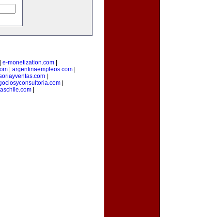
|
e-monetization.com
|
com
|
argentinaempleos.com
|
soriayventas.com
|
gociosyconsultoria.com
|
taschile.com
|