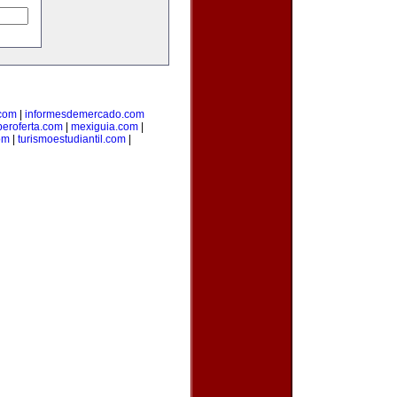
com
|
informesdemercado.com
beroferta.com
|
mexiguia.com
|
om
|
turismoestudiantil.com
|