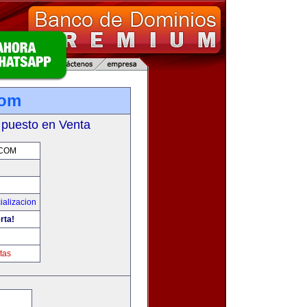
com
 puesto en Venta
.COM
ializacion
rta!
tas