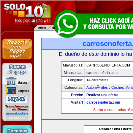
carrosenofert
El dueño de este dominio lo ha
Mayusculas:
CARROSENOFERTA.COM
Minusculas:
carrosenoferta.com
Longitud:
14 caracteres
Categorias:
AutomÃ³viles y Coches
,
Vent
Precio:
Realizar una oferta!
Visitar!
carrosenoferta.com
Serán consideradas ofer
Realizar una Oferta