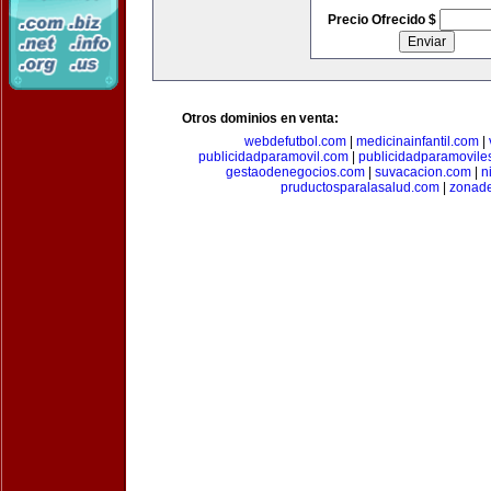
Precio Ofrecido $
Otros dominios en venta:
webdefutbol.com
|
medicinainfantil.com
|
publicidadparamovil.com
|
publicidadparamovile
gestaodenegocios.com
|
suvacacion.com
|
n
pruductosparalasalud.com
|
zonad