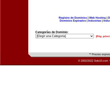
Registro de Dominios
|
Web Hosting
|
D
Dominios Expirados
|
Industrias
|
Indu
Categorías de Dominio:
[Pág. princi
** Precios expre
© 2002/2022 Solo10.com