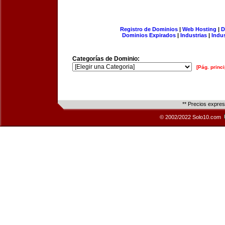
Registro de Dominios
|
Web Hosting
|
D
Dominios Expirados
|
Industrias
|
Indu
Categorías de Dominio:
[Pág. princi
** Precios expre
© 2002/2022 Solo10.com