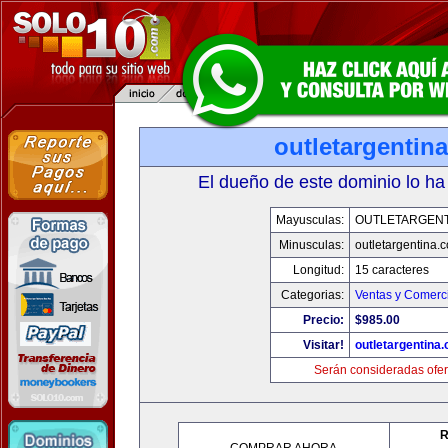
outletargentin
El dueño de este dominio lo ha
Mayusculas:
OUTLETARGENT
Minusculas:
outletargentina.
Longitud:
15 caracteres
Categorias:
Ventas y Comerci
Precio:
$985.00
Visitar!
outletargentina
Serán consideradas ofer
R