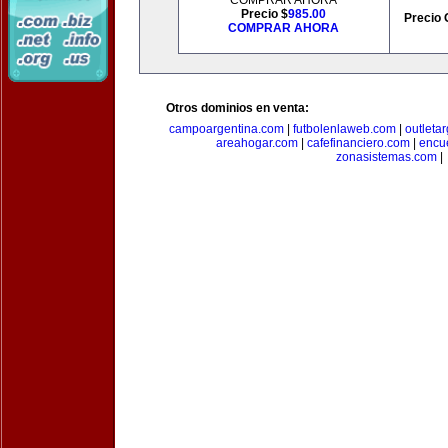
COMPRAR AHORA
Precio $
985.00
Precio 
COMPRAR AHORA
Otros dominios en venta:
campoargentina.com
|
futbolenlaweb.com
|
outleta
areahogar.com
|
cafefinanciero.com
|
encu
zonasistemas.com
|