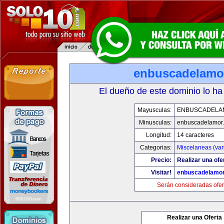
enbuscadelamo
El dueño de este dominio lo ha
Mayusculas:
ENBUSCADELA
Minusculas:
enbuscadelamor
Longitud:
14 caracteres
Categorias:
Miscelaneas (var
Precio:
Realizar una ofe
Visitar!
enbuscadelamo
Serán consideradas ofer
Realizar una Oferta