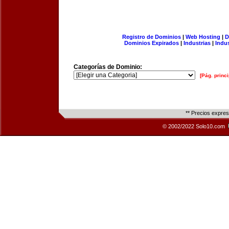
Registro de Dominios
|
Web Hosting
|
D
Dominios Expirados
|
Industrias
|
Indu
Categorías de Dominio:
[Pág. princi
** Precios expre
© 2002/2022 Solo10.com