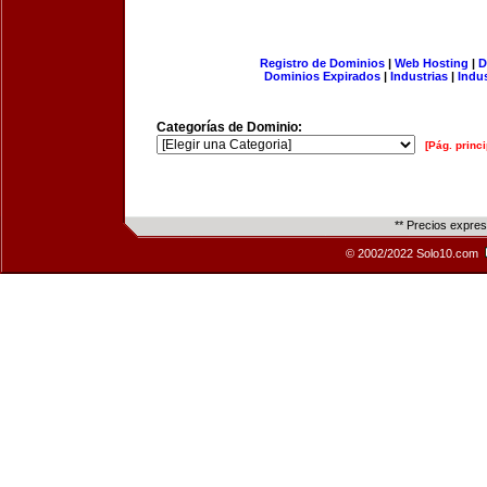
Registro de Dominios
|
Web Hosting
|
D
Dominios Expirados
|
Industrias
|
Indu
Categorías de Dominio:
[Pág. princi
** Precios expre
© 2002/2022 Solo10.com