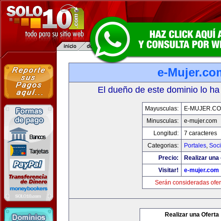
e-Mujer.co
El dueño de este dominio lo ha
Mayusculas:
E-MUJER.C
Minusculas:
e-mujer.com
Longitud:
7 caracteres
Categorias:
Portales
,
Soc
Precio:
Realizar una 
Visitar!
e-mujer.com
Serán consideradas ofer
Realizar una Oferta