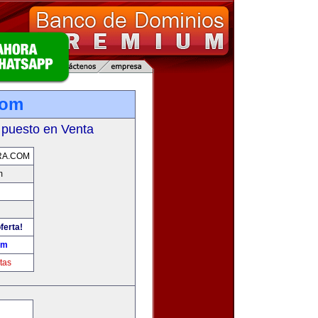
com
 puesto en Venta
RA.COM
m
ferta!
om
tas