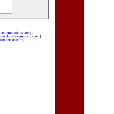
|
comprasrapidas.com
|
e-
.com
|
logisticaynegocios.com
|
sromanticas.com
|