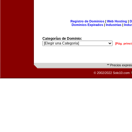
Registro de Dominios
|
Web Hosting
|
D
Dominios Expirados
|
Industrias
|
Indu
Categorías de Dominio:
[Pág. princi
** Precios expre
© 2002/2022 Solo10.com