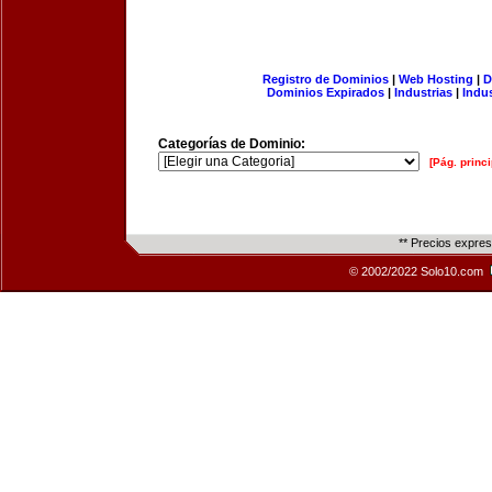
Registro de Dominios
|
Web Hosting
|
D
Dominios Expirados
|
Industrias
|
Indu
Categorías de Dominio:
[Pág. princi
** Precios expre
© 2002/2022 Solo10.com