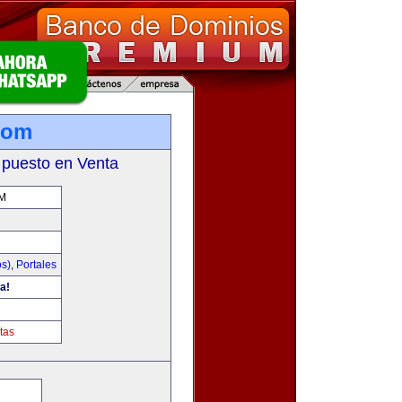
com
 puesto en Venta
M
os)
,
Portales
a!
tas