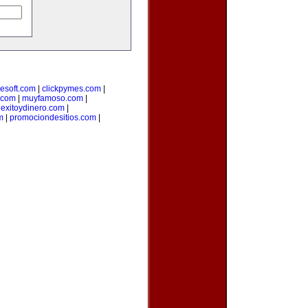
lesoft.com
|
clickpymes.com
|
.com
|
muyfamoso.com
|
|
exitoydinero.com
|
m
|
promociondesitios.com
|