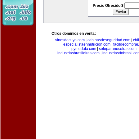
Precio Ofrecido $
Otros dominios en venta:
vinosdecuyo.com
|
cabinasdeseguridad.com
|
chi
especialistaennutricion.com
|
facildecomprar
pymedata.com
|
soloparanosotras.com
industriasbrasileiras.com
|
industriasdobrasil.co