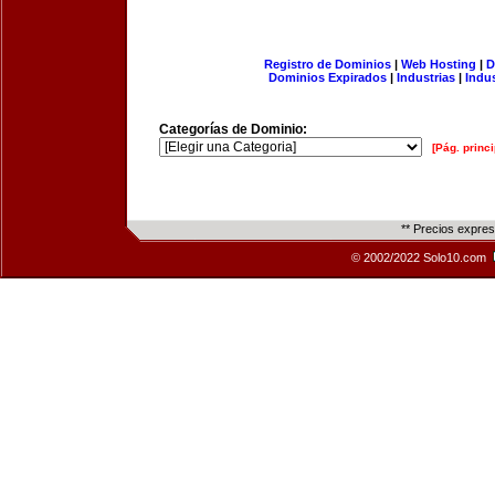
Registro de Dominios
|
Web Hosting
|
D
Dominios Expirados
|
Industrias
|
Indu
Categorías de Dominio:
[Pág. princi
** Precios expre
© 2002/2022 Solo10.com