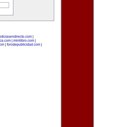
oticiasendirecto.com
|
ica.com
|
minilibro.com
|
com
|
forodepublicidad.com
|