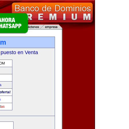
om
 puesto en Venta
COM
a
oferta!
m
tas