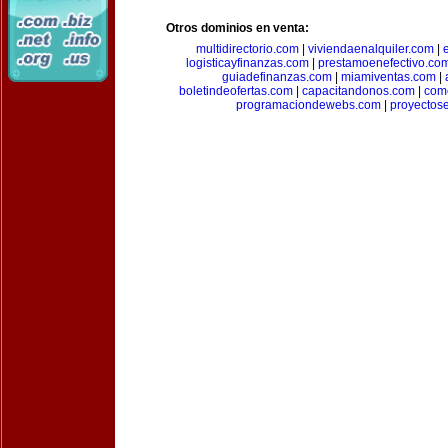
Otros dominios en venta:
multidirectorio.com
|
viviendaenalquiler.com
|
logisticayfinanzas.com
|
prestamoenefectivo.co
guiadefinanzas.com
|
miamiventas.com
|
boletindeofertas.com
|
capacitandonos.com
|
come
programaciondewebs.com
|
proyectos