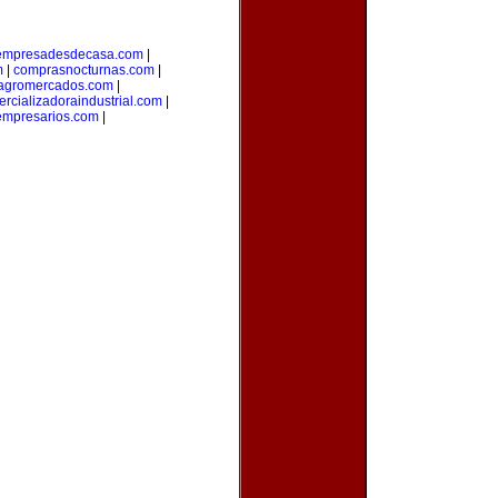
empresadesdecasa.com
|
m
|
comprasnocturnas.com
|
agromercados.com
|
rcializadoraindustrial.com
|
empresarios.com
|