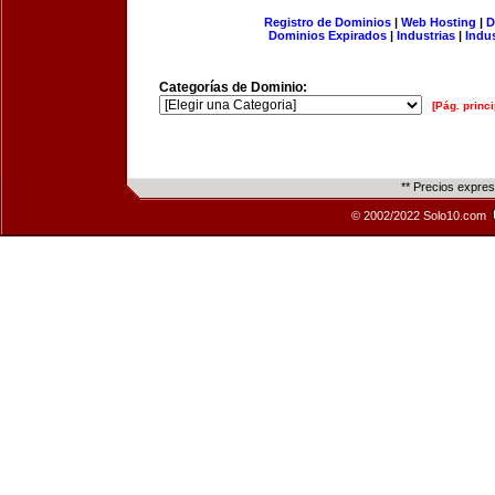
Registro de Dominios
|
Web Hosting
|
D
Dominios Expirados
|
Industrias
|
Indu
Categorías de Dominio:
[Pág. princi
** Precios expre
© 2002/2022 Solo10.com