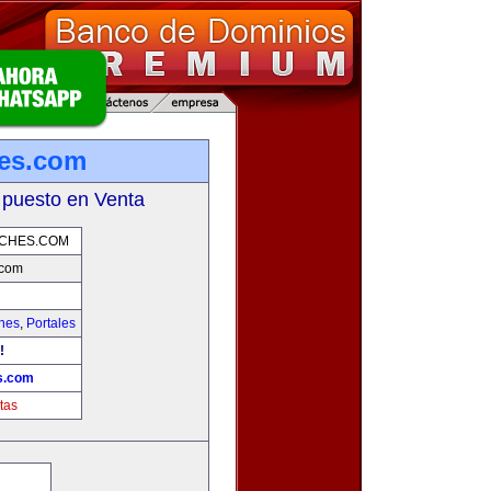
hes.com
 puesto en Venta
OCHES.COM
.com
hes
,
Portales
!
s.com
tas