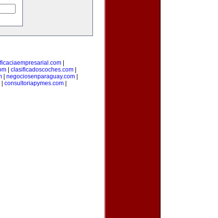
ficaciaempresarial.com
|
com
|
clasificadoscoches.com
|
m
|
negociosenparaguay.com
|
|
consultoriapymes.com
|