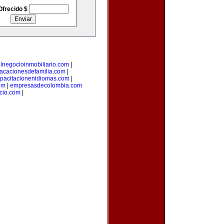
Ofrecido $
lnegocioinmobiliario.com
|
acacionesdefamilia.com
|
pacitacionenidiomas.com
|
om
|
empresasdecolombia.com
cio.com
|