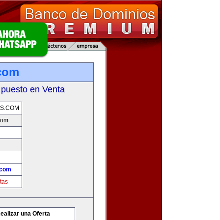
com
 puesto en Venta
S.COM
com
.com
tas
ealizar una Oferta