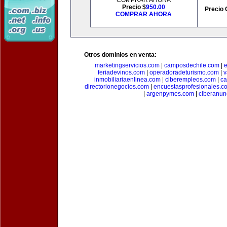
COMPRAR AHORA
Precio $
950.00
Precio 
COMPRAR AHORA
Otros dominios en venta:
marketingservicios.com
|
camposdechile.com
|
e
feriadevinos.com
|
operadoradeturismo.com
|
v
inmobiliariaenlinea.com
|
ciberempleos.com
|
ca
directorionegocios.com
|
encuestasprofesionales.c
|
argenpymes.com
|
ciberanun