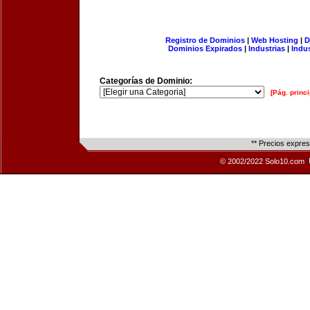
Registro de Dominios
|
Web Hosting
|
D
Dominios Expirados
|
Industrias
|
Indu
Categorías de Dominio:
[Pág. princi
** Precios expre
© 2002/2022 Solo10.com