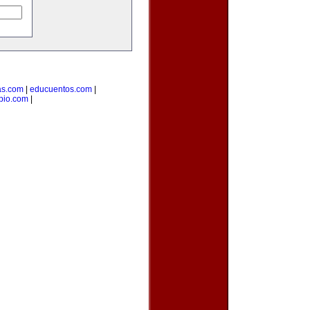
as.com
|
educuentos.com
|
pio.com
|