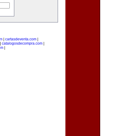
om
|
cartasdeventa.com
|
|
catalogosdecompra.com
|
om
|