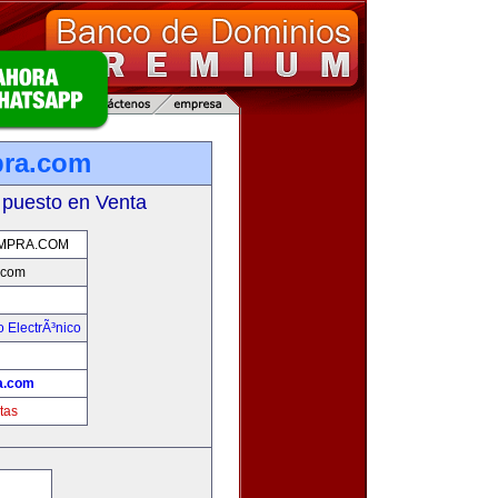
pra.com
 puesto en Venta
MPRA.COM
.com
 ElectrÃ³nico
!
a.com
tas